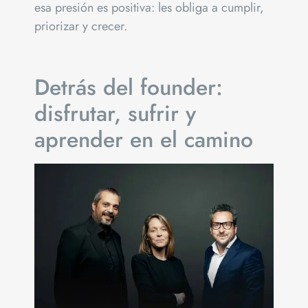
esa presión es positiva: les obliga a cumplir,
priorizar y crecer.
Detrás del founder:
disfrutar, sufrir y
aprender en el camino