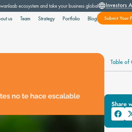
Investors 
Swanlaab ecosystem and take your business global
Submit Your P
out us
Team
Strategy
Portfolio
Blog
Table of 
Share w