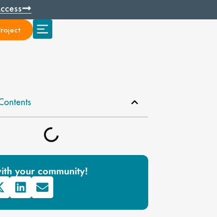
Access
roject
Contents
ith your community!