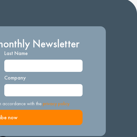
monthly Newsletter
Last Name
Company
 in accordance with the
privacy policy.
ibe now