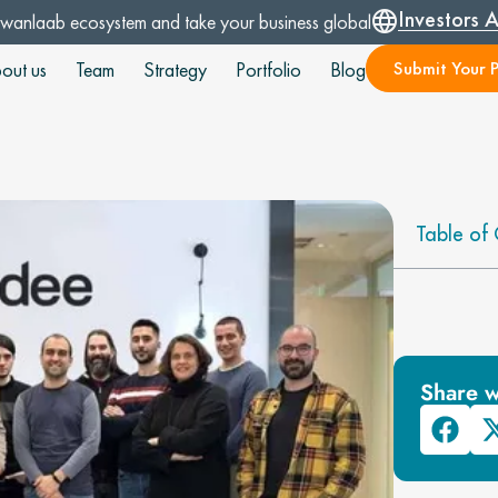
Investors 
Swanlaab ecosystem and take your business global
Submit Your P
out us
Team
Strategy
Portfolio
Blog
Table of 
Share w