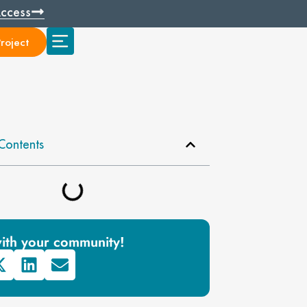
Access
roject
Contents
ith your community!